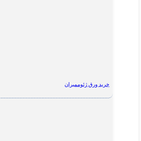
خرید ورق ژئوممبران