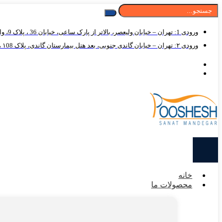
ورودی 1: تهران – خیابان ولیعصر، بالاتر از پارک ساعی، خیابان 36 ، پلاک 9، واحد 125
ورودی ۲: تهران – خیابان گاندی جنوبی، بعد هتل بیمارستان گاندی، پلاک ۱08 ، واحد ۱۲5
خانه
محصولات ما