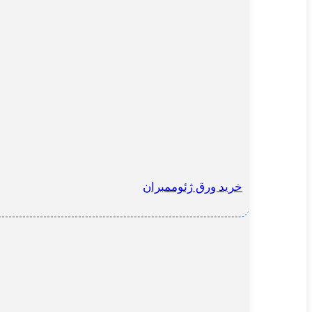
خرید ورق ژئوممبران