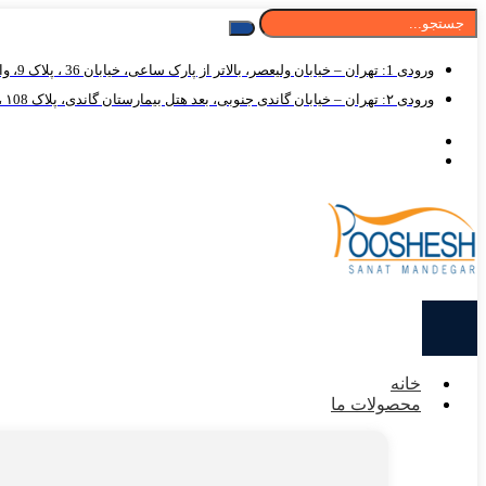
ورودی 1: تهران – خیابان ولیعصر، بالاتر از پارک ساعی، خیابان 36 ، پلاک 9، واحد 125
ورودی ۲: تهران – خیابان گاندی جنوبی، بعد هتل بیمارستان گاندی، پلاک ۱08 ، واحد ۱۲5
خانه
محصولات ما