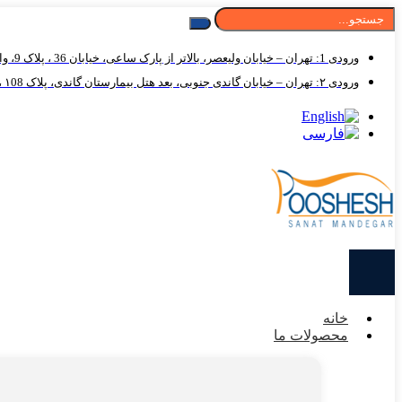
ورودی 1: تهران – خیابان ولیعصر، بالاتر از پارک ساعی، خیابان 36 ، پلاک 9، واحد 125
ورودی ۲: تهران – خیابان گاندی جنوبی، بعد هتل بیمارستان گاندی، پلاک ۱08 ، واحد ۱۲5
خانه
محصولات ما