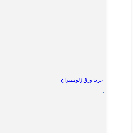
خرید ورق ژئوممبران